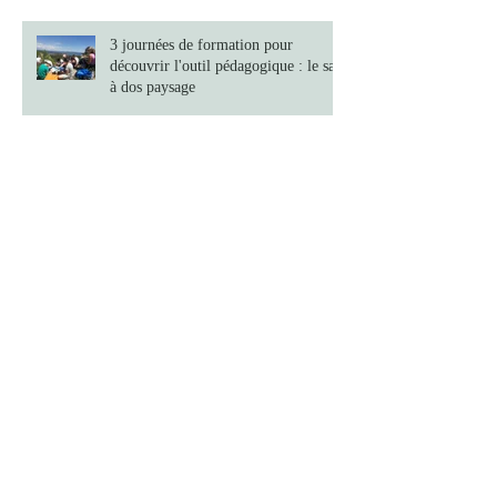
3 journées de formation pour
découvrir l'outil pédagogique : le sac
à dos paysage
Le livret Cap sur les Sports et loisirs
nautiques est né !
Archives
décembre 2019
(1)
1 post
février 2019
(1)
1 post
décembre 2018
(1)
1 post