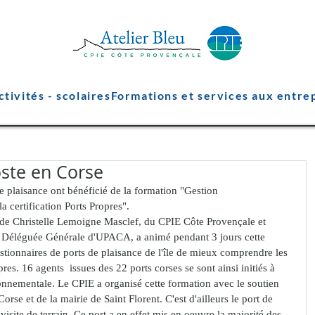
ctivités - scolaires
Formations et services aux entre
oste en Corse
e plaisance ont bénéficié de la formation "Gestion 
a certification Ports Propres". 
 de Christelle Lemoigne Masclef, du CPIE Côte Provençale et 
éguée Générale d'UPACA, a animé pendant 3 jours cette 
stionnaires de ports de plaisance de l'île de mieux comprendre les 
pres. 16 agents  issues des 22 ports corses se sont ainsi initiés à  
nnementale. Le CPIE a organisé cette formation avec le soutien 
rse et de la mairie de Saint Florent. C'est d'ailleurs le port de 
a visite de terrain. Ce port a en effet mis en oeuvre la majorité des 