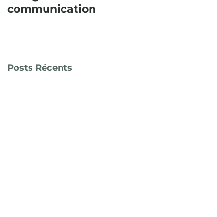
communication
consécutive,
l’Itinéraire
paysager en Sud
Sainte Baume fut
un succès !
Posts Récents