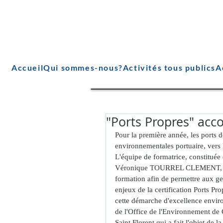
Accueil
Qui sommes-nous?
Activités tous publics
A
"Ports Propres" acc
Pour la première année, les ports d
environnementales portuaire, vers l
L'équipe de formatrice, constituée
Véronique TOURREL CLEMENT, Dél
formation afin de permettre aux ge
enjeux de la certification Ports Pro
cette démarche d'excellence enviro
de l'Office de l'Environnement de Co
Saint Florent qui a fait l'objet de l