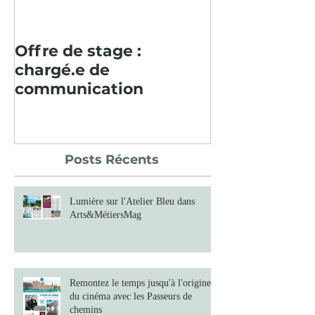
Offre de stage :
Pour la deu
chargé.e de
consécutive, 
communication
paysager en
Baume fut un
Posts Récents
Lumière sur l'Atelier Bleu dans
Arts&MétiersMag
Remontez le temps jusqu'à l'origine