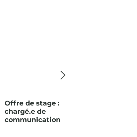
Offre de stage :
Pour la deuxième
chargé.e de
année
communication
consécutive,
l’Itinéraire
paysager en Sud