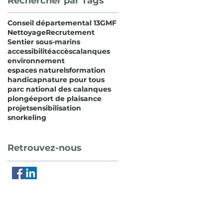
Rechercher par Tags
Conseil départemental 13
GMF
Nettoyage
Recrutement
Sentier sous-marins
accessibilité
accès
calanques
environnement
espaces naturels
formation
handicap
nature pour tous
parc national des calanques
plongée
port de plaisance
projet
sensibilisation
snorkeling
Retrouvez-nous
Nous contacter
u cap de l'Aigle