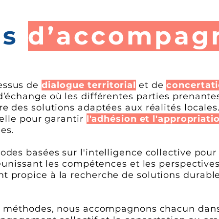
es
d’accompag
essus de
dialogue territorial
et de
concertat
d’échange où les différentes parties prenante
re des solutions adaptées aux réalités locale
ielle pour garantir
l'adhésion et l'appropriati
es.
des basées sur l'intelligence collective pour
 réunissant les compétences et les perspectiv
 propice à la recherche de solutions durable
ces méthodes, nous accompagnons chacun dan