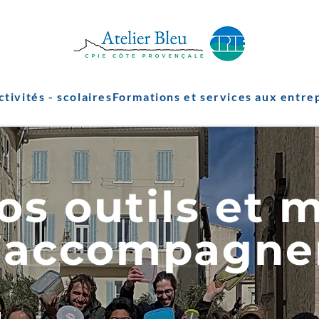
ctivités - scolaires
Formations et services aux entre
os outils et 
’accompagn