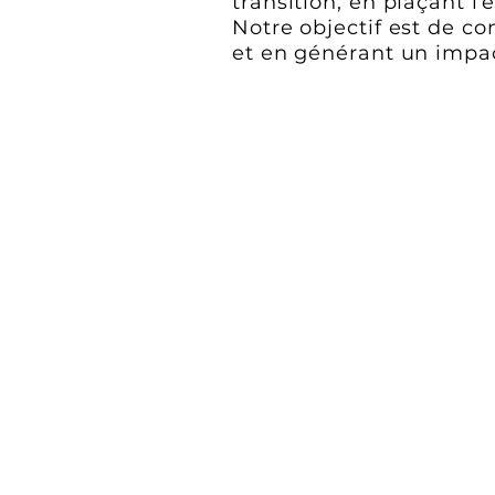
transition, en plaçant l
Notre objectif est de co
et en générant un impac
Presse
genda
© CP