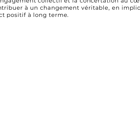
’engagement collectif et la concertation au c
ntribuer à un changement véritable, en impliq
t positif à long terme.
Mentions légales
CPIE Côte Provençale - Atelier Bleu d
Villa des Pins
140 avenue du cardinal Maurin, 1360
Adresse e-mail :
atelierbleu@cpie-co
Tél. : 04 42 08 07 67
IE Côte Provençale - Atelier Bleu - 2025 - Créé par Atelier Bleu - CPIE Côte Proven