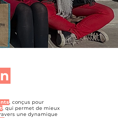
on
ants
, conçus pour
t
, qui permet de mieux
travers une dynamique