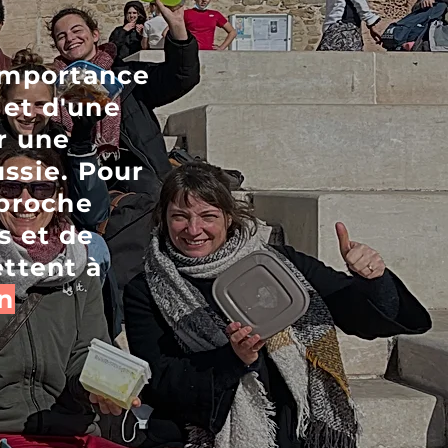
'importance
et d'une
r une
ussie. Pour
pproche
s et de
ttent à
n