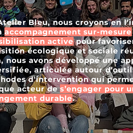
’Atelier Bleu, nous croyons en l
n
accompagnement sur-mesure
ibilisation active
pour favorise
nsition écologique et sociale ré
a, nous avons développé une a
rsifiée, articulée autour d'outil
hodes d'intervention qui perme
que acteur de
s’engager pour u
ngement durable
.