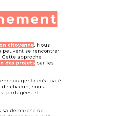
nement
ion citoyenne
. Nous
s peuvent se rencontrer,
s. Cette approche
on des projets
par les
 encourager la créativité
es de chacun, nous
s, partagées et
s sa démarche de