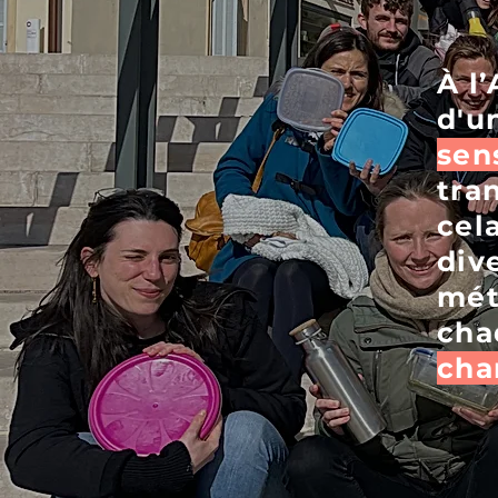
À l
d'u
sens
tra
cel
dive
mét
cha
cha