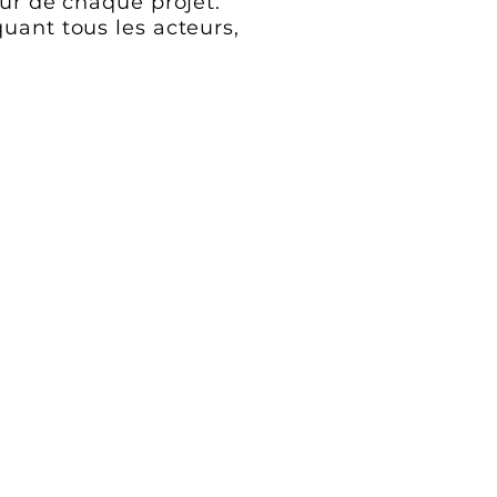
œur de chaque projet.
uant tous les acteurs,
Nous contacter
u cap de l'Aigle
0 La Ciotat
teprovencale.fr
çale