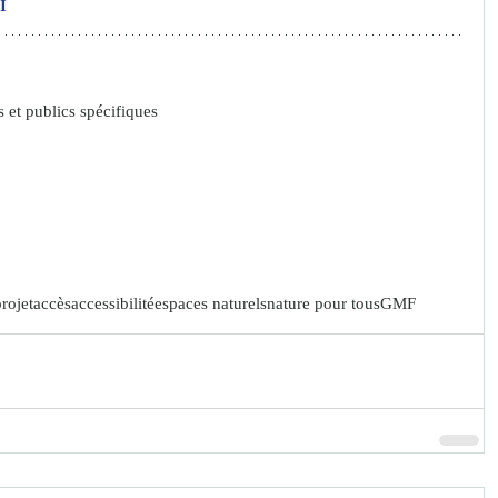
I
 et publics spécifiques
rojet
accès
accessibilité
espaces naturels
nature pour tous
GMF