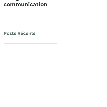
communication
consécutive,
l’Itinéraire
paysager en Sud
Sainte Baume fut
un succès !
Posts Récents