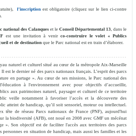
atuite),  
l’inscription
 est obligatoire (cliquez sur le lien ci-contre 
).
c national des Calanques
 et le 
Conseil Départemental 13
, dans le 
F
 est une invitation à venir 
co-construire le volet « Publics 
ueil et de destination
 que le Parc national est en train d’élaborer.
yau naturel et culturel situé au cœur de la métropole Aix-Marseille 
Il est le dernier né des parcs nationaux français. L’esprit des parcs 
ature en partage ». Au cœur de ses missions, le Parc national des 
éducation à l'environnement avec pour objectifs d’accueillir, 
blics aux patrimoines naturel, paysager et culturel de ce territoire 
blic veille notamment à favoriser l’accès et la découverte des 
ic atteint de handicap, qu’il soit sensoriel, moteur ou intellectuel. 
ex tête de réseau Parcs nationaux de France (PNF), aujourd'hui 
our la biodiversité (AFB), ont noué en 2008 avec GMF un mécénat 
 ». Son objectif est de faciliter l'accès aux territoires des parcs 
s personnes en situation de handicap, mais aussi les familles et les 