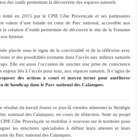
ition des outils permettant la découverte des espaces naturels.
t initié en 2015 par le CPIE Côte Provençale et ses partenaires 
en valeur d’une balade en cœur de Parc national, accessible aux 
r la création d’outils permettant de découvrir le site de la Fontaine 
son histoire.
e placée sous le signe de la convivialité et de la réflexion avec 
freins et des possibilités existants dans l’accès aux milieux naturels 
aps. Elle est aussi l’occasion de susciter une prise de conscience 
individuelle et collective autour des enjeux liés à l’accès pour tous, aux espaces naturels. Il s’agira de 
 proposer des actions à court et moyen terme pour améliorer 
ion de handicap dans le Parc national des Calanques.
 résultat du travail fourni ce jour-là viendra alimenter la Stratégie 
Parc national des Calanques, en cours de rédaction. Suite au projet 
- CPIE Côte Provençale se mobilise à nouveau sur le territoire pour 
ner les structures spécialisées à définir leurs attentes et leurs 
toire du Parc national des Calanques.