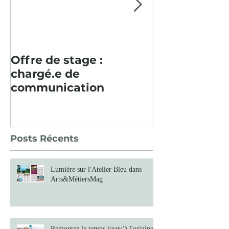
Offre de stage :
Pour la deu
chargé.e de
consécutive, 
communication
paysager en
Baume fut un
Posts Récents
Lumière sur l'Atelier Bleu dans
Arts&MétiersMag
Remontez le temps jusqu'à l'origine