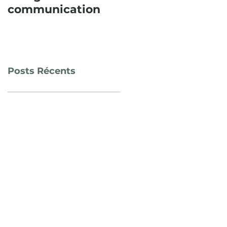
communication
consécutive,
l’Itinéraire
paysager en Sud
Sainte Baume fut
un succès !
Posts Récents