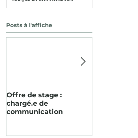
Posts à l'affiche
Offre de stage :
Pour la deu
chargé.e de
consécutive, 
communication
paysager en
Baume fut un