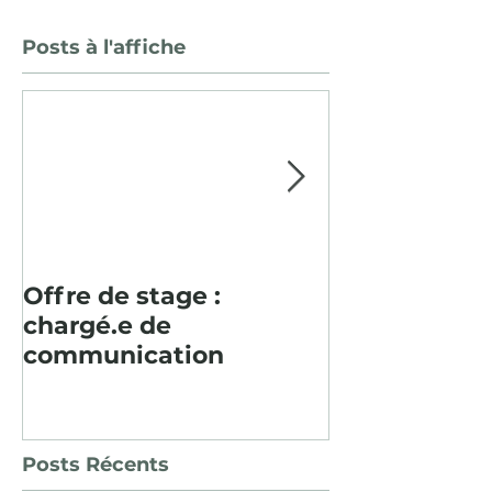
Posts à l'affiche
Offre de stage :
Pour la deu
chargé.e de
consécutive, 
communication
paysager en
Baume fut un
Posts Récents