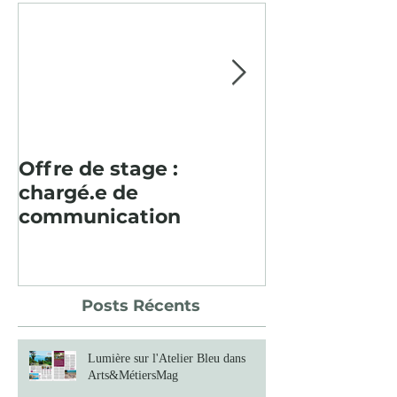
Offre de stage :
Pour la deu
chargé.e de
consécutive, 
communication
paysager en
Baume fut un
Posts Récents
Lumière sur l'Atelier Bleu dans
Arts&MétiersMag