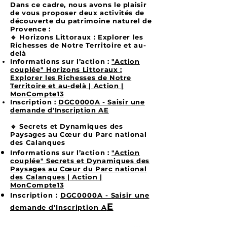
Dans ce cadre, nous avons le plaisir
de vous proposer deux activités de
découverte du patrimoine naturel de
Provence :
🔹 Horizons Littoraux : Explorer les
Richesses de Notre Territoire et au-
delà
Informations sur l’action :
"Action
couplée" Horizons Littoraux :
Explorer les Richesses de Notre
Territoire et au-delà | Action |
MonCompte13
Inscription :
DGC0000A - Saisir une
demande d'Inscription AE
🔹 Secrets et Dynamiques des
Paysages au Cœur du Parc national
des Calanques
Informations sur l’action :
"Action
couplée" Secrets et Dynamiques des
Paysages au Cœur du Parc national
des Calanques | Action |
MonCompte13
Inscription :
DGC0000A - Saisir une
E
demande d'Inscription A