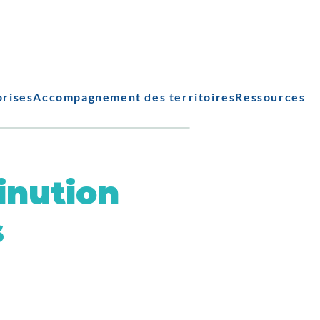
prises
Accompagnement des territoires
Ressources
inution
s