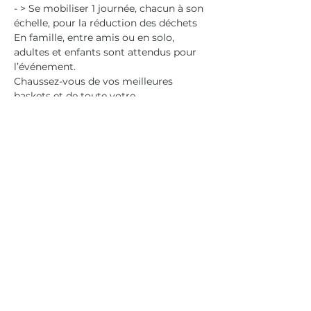
- > Se mobiliser 1 journée, chacun à son 
échelle, pour la réduction des déchets
En famille, entre amis ou en solo, 
adultes et enfants sont attendus pour 
l’événement.
Chaussez-vous de vos meilleures 
baskets et de toute votre 
détermination pour fouler le terrain 
avec agilité. L’ensemble de vos 
équipements vous attendent sur place 
pour un ramassage dans la joie et la 
bonne humeur.
En lire plus >
Agenda