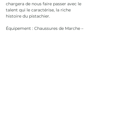
chargera de nous faire passer avec le 
talent qui le caractérise, la riche 
histoire du pistachier.
Équipement : Chaussures de Marche – 
Casquette – Gourde et bonne humeur
Rendez-vous 
: 650 chemin St Éloi – La 
Ciotat
En lire plus >
Agenda
Presse
Mentions légales