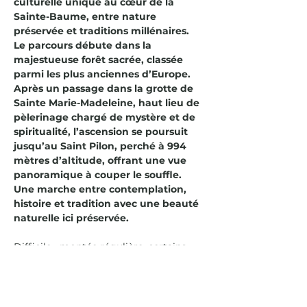
culturelle unique au cœur de la 
Sainte-Baume, entre nature 
préservée et traditions millénaires. 
Le parcours débute dans la 
majestueuse forêt sacrée, classée 
parmi les plus anciennes d’Europe. 
Après un passage dans la grotte de 
Sainte Marie-Madeleine, haut lieu de 
pèlerinage chargé de mystère et de 
spiritualité, l’ascension se poursuit 
jusqu’au Saint Pilon, perché à 994 
mètres d’altitude, offrant une vue 
panoramique à couper le souffle. 
Une marche entre contemplation, 
histoire et tradition avec une beauté 
naturelle ici préservée.
Difficile   montée régulière, certains 
passages peuvent être glissants 
notamment par temps humide).
Boucle de 6,5 km avec un dénivelé de 