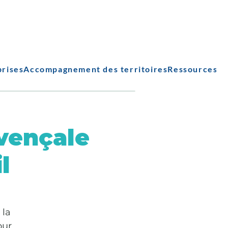
prises
Accompagnement des territoires
Ressources
vençale
l
 la
our