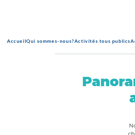
Accueil
Qui sommes-nous?
Activités tous publics
A
Panora
No
ch