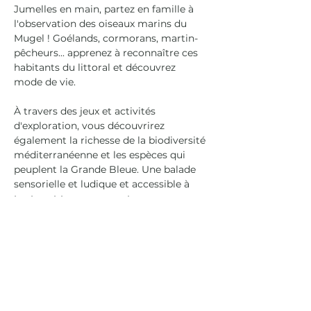
Jumelles en main, partez en famille à 
l'observation des oiseaux marins du 
Mugel ! Goélands, cormorans, martin-
pêcheurs... apprenez à reconnaître ces 
habitants du littoral et découvrez 
mode de vie.
À travers des jeux et activités 
d'exploration, vous découvrirez 
également la richesse de la biodiversité 
méditerranéenne et les espèces qui 
peuplent la Grande Bleue. Une balade 
sensorielle et ludique et accessible à 
toutes et tous pour porter un nouveau 
regard sur ce milieu naturel 
exceptionnel. 
Cette animation, proposée par la Ville 
de La Ciotat et mise en œuvre par 
l'Atelier Bleu CPIE Côte Provençale 
avec le soutien de la fondation 