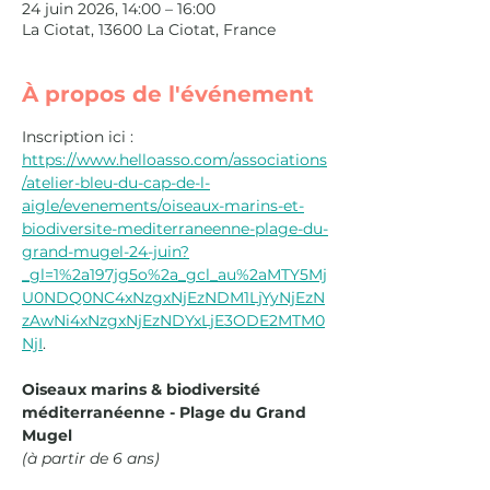
24 juin 2026, 14:00 – 16:00
La Ciotat, 13600 La Ciotat, France
À propos de l'événement
Inscription ici : 
https://www.helloasso.com/associations
/atelier-bleu-du-cap-de-l-
aigle/evenements/oiseaux-marins-et-
biodiversite-mediterraneenne-plage-du-
grand-mugel-24-juin?
_gl=1%2a197jg5o%2a_gcl_au%2aMTY5Mj
U0NDQ0NC4xNzgxNjEzNDM1LjYyNjEzN
zAwNi4xNzgxNjEzNDYxLjE3ODE2MTM0
NjI
.
Oiseaux marins & biodiversité 
méditerranéenne - Plage du Grand 
Mugel 
(à partir de 6 ans)