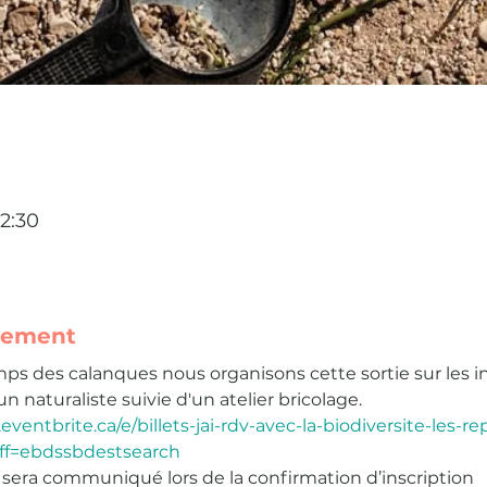
2:30
nement
s des calanques nous organisons cette sortie sur les inse
naturaliste suivie d'un atelier bricolage.
eventbrite.ca/e/billets-jai-rdv-avec-la-biodiversite-les-r
ff=ebdssbdestsearch
dv sera communiqué lors de la confirmation d’inscription