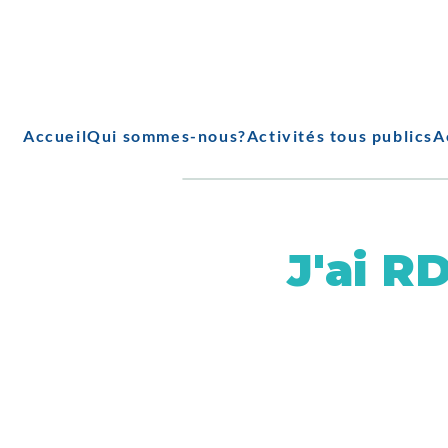
Accueil
Qui sommes-nous?
Activités tous publics
A
J'ai R