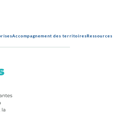
prises
Accompagnement des territoires
Ressources
s
santes
à
 la