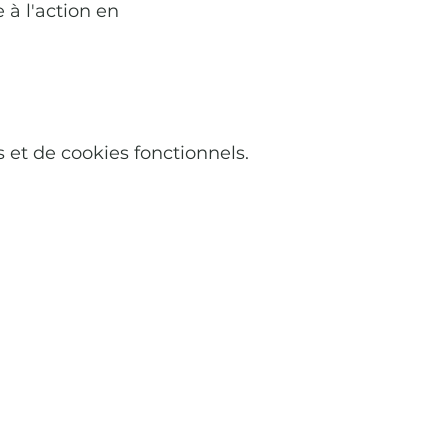
 à l'action en
et de cookies fonctionnels.
Nous contacter
u cap de l'Aigle
0 La Ciotat
teprovencale.fr