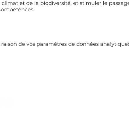
climat et de la biodiversité, et stimuler le passage
 compétences.
raison de vos paramètres de données analytiques 
Mentions légales
CPIE Côte Provençale - Atelier Bleu d
Villa des Pins
140 avenue du cardinal Maurin, 1360
Adresse e-mail :
atelierbleu@cpie-co
Tél. : 04 42 08 07 67