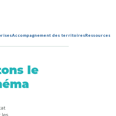
prises
Accompagnement des territoires
Ressources
ons le
inéma
tat
 les