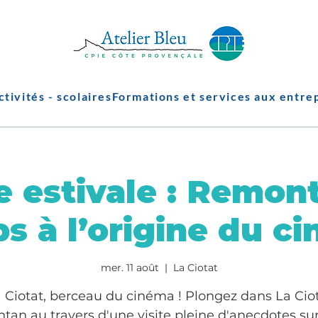
ctivités - scolaires
Formations et services aux entre
e estivale : Remont
s à l’origine du c
mer. 11 août
  |  
La Ciotat
 Ciotat, berceau du cinéma ! Plongez dans La Cio
ntan au travers d'une visite pleine d'anecdotes sur