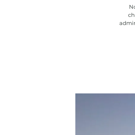
No
ch
admire