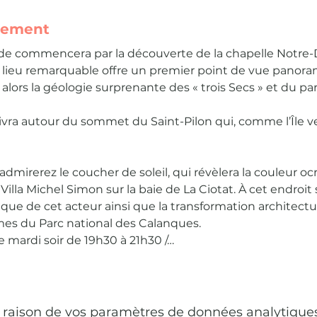
nement
ade commencera par la découverte de la chapelle Notre-
Ce lieu remarquable offre un premier point de vue panoram
lors la géologie surprenante des « trois Secs » et du pa
ivra autour du sommet du Saint-Pilon qui, comme l’Île vert
admirerez le coucher de soleil, qui révèlera la couleur ocr
a Villa Michel Simon sur la baie de La Ciotat. À cet endroi
que de cet acteur ainsi que la transformation architectura
s du Parc national des Calanques.
le mardi soir de 19h30 à 21h30 /…
raison de vos paramètres de données analytiques 