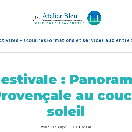
ctivités - scolaires
Formations et services aux entre
estivale : Panoram
Provençale au couc
soleil
mar. 07 sept.
  |  
La Ciotat