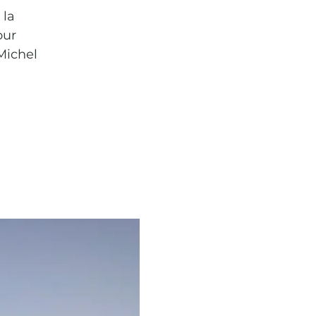
 la
our
 Michel