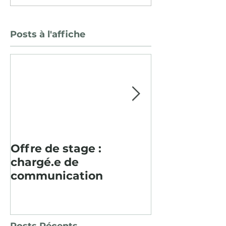
Posts à l'affiche
Offre de stage :
Pour la deu
chargé.e de
consécutive, 
communication
paysager en
Baume fut un