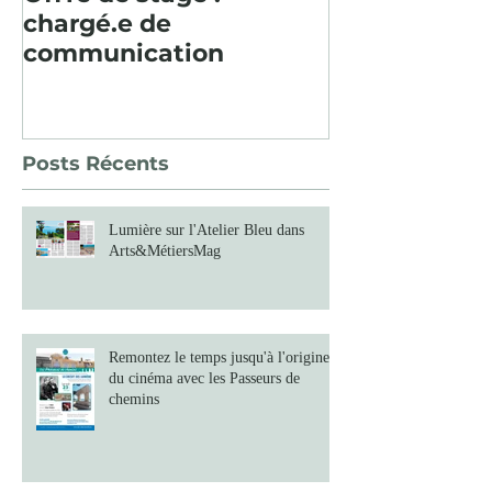
chargé.e de
consécutive, 
communication
paysager en
Baume fut un
Posts Récents
Lumière sur l'Atelier Bleu dans
Arts&MétiersMag
Remontez le temps jusqu'à l'origine
du cinéma avec les Passeurs de
chemins