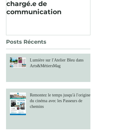
chargé.e de
consécutive, 
communication
paysager en
Baume fut un
Posts Récents
Lumière sur l'Atelier Bleu dans
Arts&MétiersMag
Remontez le temps jusqu'à l'origine
du cinéma avec les Passeurs de
chemins