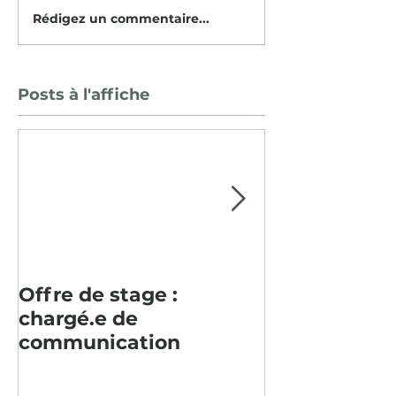
Rédigez un commentaire...
Posts à l'affiche
Offre de stage :
Pour la deu
chargé.e de
consécutive, 
communication
paysager en
Baume fut un