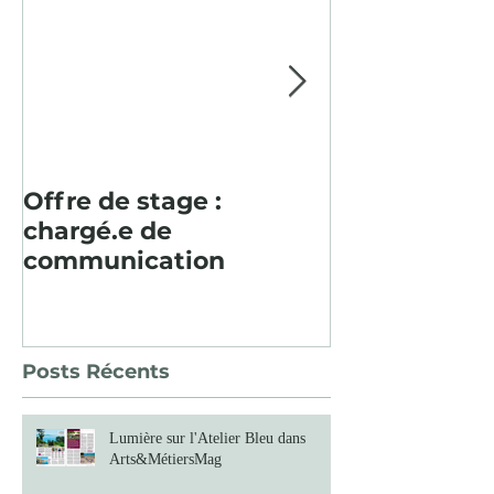
Offre de stage :
Pour la deu
chargé.e de
consécutive, 
communication
paysager en
Baume fut un
Posts Récents
Lumière sur l'Atelier Bleu dans
Arts&MétiersMag