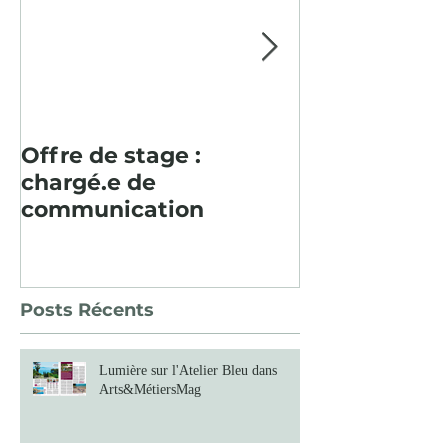
Offre de stage :
Pour la deu
chargé.e de
consécutive, 
communication
paysager en
Baume fut un
Posts Récents
Lumière sur l'Atelier Bleu dans
Arts&MétiersMag