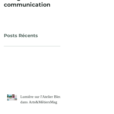
communication
consécutive,
l’Itinéraire
paysager en Sud
Sainte Baume fut
un succès !
Posts Récents
Lumière sur l'Atelier Bleu
dans Arts&MétiersMag