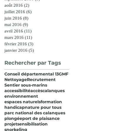
août 2016
(2)
2 posts
juillet 2016
(6)
6 posts
juin 2016
(8)
8 posts
mai 2016
(9)
9 posts
avril 2016
(11)
11 posts
mars 2016
(11)
11 posts
février 2016
(3)
3 posts
janvier 2016
(5)
5 posts
Rechercher par Tags
Conseil départemental 13
GMF
Nettoyage
Recrutement
Sentier sous-marins
accessibilité
accès
calanques
environnement
espaces naturels
formation
handicap
nature pour tous
parc national des calanques
plongée
port de plaisance
projet
sensibilisation
snorkeling